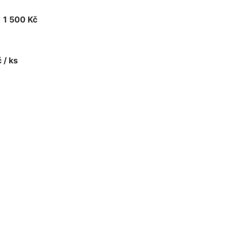
.
1 500 Kč
 / ks