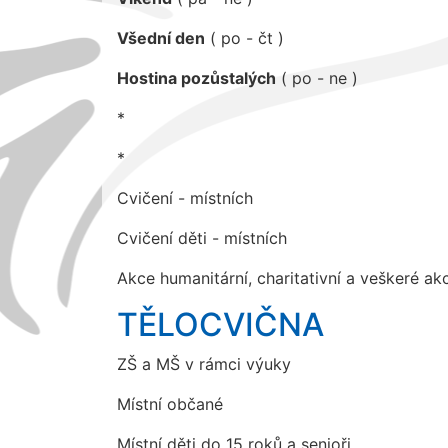
Všední den
( po - čt )
Hostina pozůstalých
( po - ne )
*
*
Cvičení - místních
Cvičení děti - místních
Akce humanitární, charitativní a veškeré a
TĚLOCVIČNA
ZŠ a MŠ v rámci výuky
Místní občané
Místní děti do 15 roků a senioři