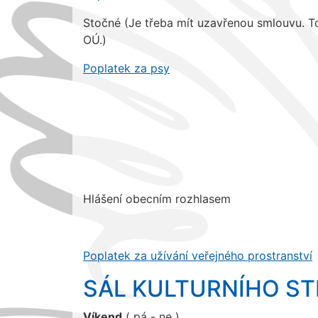
Stočné (Je třeba mít uzavřenou smlouvu. T
OÚ.)
Poplatek za psy
Hlášení obecním rozhlasem
Poplatek za užívání veřejného prostranství
SÁL KULTURNÍHO STŘ
Víkend
( pá - ne )