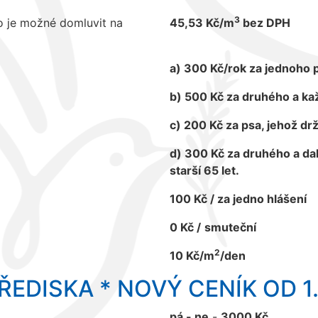
3
o je možné domluvit na
45,53 Kč/m
bez DPH
a) 300 Kč/rok za jednoho 
b) 500 Kč za druhého a kaž
c) 200 Kč za psa, jehož drž
d) 300 Kč za druhého a dal
starší 65 let.
100 Kč / za jedno hlášení
0 Kč /
smuteční
2
10 Kč/m
/den
EDISKA * NOVÝ CENÍK OD 1
pá - ne
-
3000 Kč